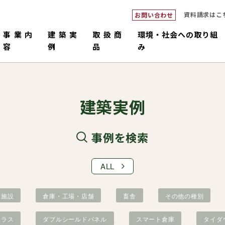
資料請求はこ
お問い合わせ
事業内
建築実
取扱商
環境・社会への取り組
容
例
品
み
建築実例
事例を検索
ALL
ダブルシ
つくるピロ
倉庫・工場・店舗
中大規模
畜舎
販売・施工
コネックトラス
設計・積
国産材
童施設
倉庫・工場・店舗
畜舎
その他の種別
トラス
ダブルシールドパネル
スマート倉庫
タイダ