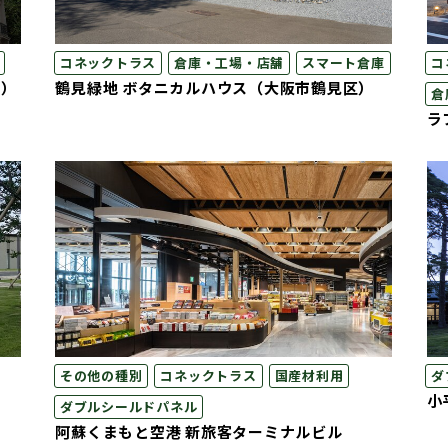
コネックトラス
倉庫・工場・店舗
スマート倉庫
コ
区）
鶴見緑地 ボタニカルハウス（大阪市鶴見区）
倉
ラ
その他の種別
コネックトラス
国産材利用
ダ
小
ダブルシールドパネル
阿蘇くまもと空港 新旅客ターミナルビル