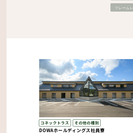
フレーム
その他
生産・物流
木造倉庫・木造店舗
スマート倉庫
プレカット構造材
コネックトラス
その他の種別
DOWAホールディングス社員寮