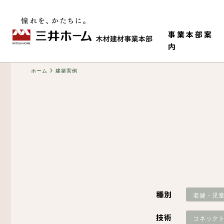
事業本部案
内
ホーム
建築実例
事業本部情報
老健・児童施設
M-HR工法（木造で
構造材
種別
老健・児
ティ）
技術
コネック