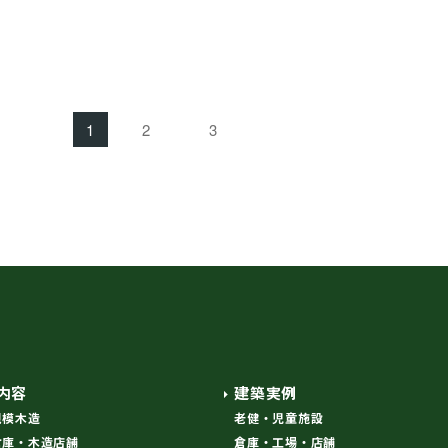
1
2
3
内容
建築実例
規模木造
老健・児童施設
倉庫・木造店舗
倉庫・工場・店舗