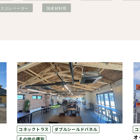
レスエレベーター
国産材利用
ダブルシールドパネル
造作材・
木造畜舎
タイダウンシステム
フレーム
「ロッドマン」
NLTコンテナ
コネックトラス
ダブルシールドパネル
コ
オ
その他の種別